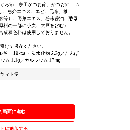
まぐろ節、宗田かつお節、かつお節、い
干し、魚介エキス、エビ、昆布、椎
酸等）、野菜エキス、粉末醤油、酵母
原料の一部に小麦、大豆を含む）
合成着色料は使用しておりません。
を避けて保存ください。
ー 19kcal／炭水化物 2.2g／たんぱ
リウム 1.1g／カルシウム 17mg
ヤマト便
入画面に進む
トに追加する