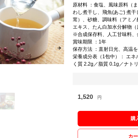
原材料 ：食塩、風味原料（
わし煮干し、飛魚(あご) 煮
茸）、砂糖、調味料（アミノ
エキス、たん白加水分解物（
※合成保存料、人工甘味料、
賞味期限 ：1年
保存方法 ：直射日光、高温
Next slide
栄養成分表（1包中）： エネルギ
く質 2.2g／脂質 0.1g／ナト
1,520
円
購
カー