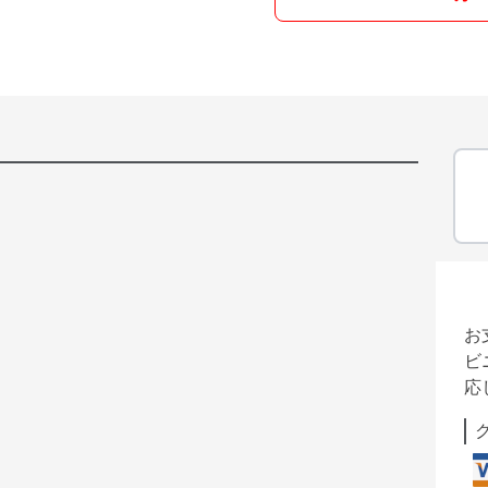
お
ビ
応