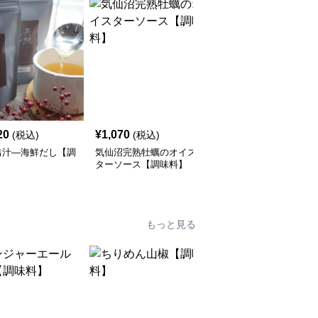
20
¥
1,070
¥
1,400
(税込)
(税込)
(税込)
出汁―海鮮だし【調
気仙沼完熟牡蠣のオイス
天然出汁―減塩無添加だ
】
ターソース【調味料】
し【調味料】
もっと見る