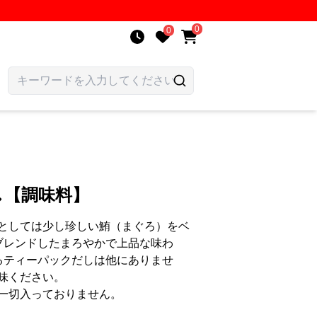
0
0
し【調味料】
としては少し珍しい鮪（まぐろ）をベ
ブレンドしたまろやかで上品な味わ
るティーパックだしは他にありませ
味ください。
一切入っておりません。