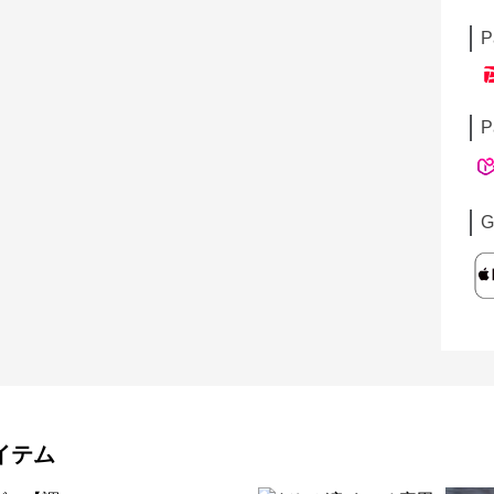
P
P
G
イテム