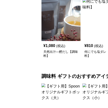
¥
1,080
¥
810
(税込)
(税込)
天然出汁―鰹だし【調味
何にでも塩ダレ
料】
料】
調味料
ギフト
のおすすめアイ