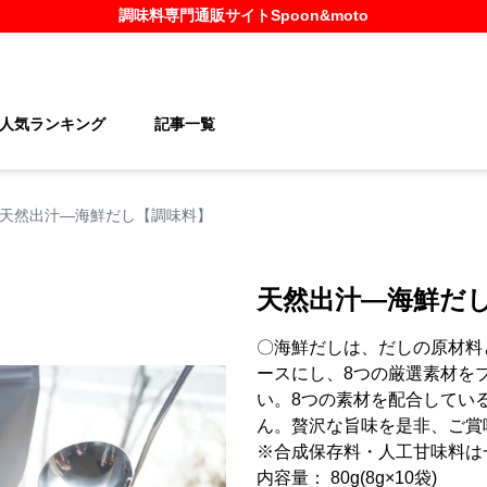
調味料
専門通販サイト
Spoon&moto
人気ランキング
記事一覧
天然出汁―海鮮だし【調味料】
天然出汁―海鮮だ
〇海鮮だしは、だしの原材料
ースにし、8つの厳選素材を
い。8つの素材を配合してい
ん。贅沢な旨味を是非、ご賞
※合成保存料・人工甘味料は
内容量： 80g(8g×10袋)