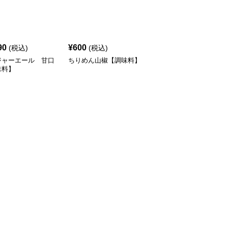
90
¥
600
¥
340
(税込)
(税込)
(税込)
ジャーエール 甘口
ちりめん山椒【調味料】
しょっつるナッツ 紅一
味料】
点のうまみトマト
15g【調味料】