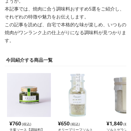
ょうか。
本記事では、焼肉に合う調味料おすすめ5選をご紹介し、
それぞれの特徴や魅力をお伝えします。
この記事を読めば、自宅で本格的な味が楽しめ、いつもの
焼肉がワンランク上の仕上がりになる調味料が見つかりま
す。
今回紹介する商品一覧
¥
760
¥
650
¥
1,840
(税込)
(税込)
(税込
大葉ソース【調味料】
オリーブリーフソルト
ソルトゲランド