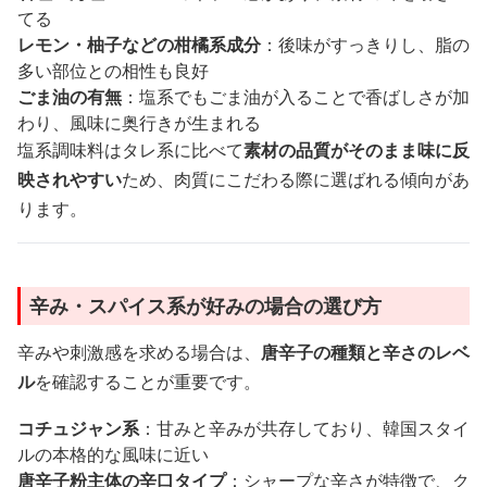
てる
レモン・柚子などの柑橘系成分
：後味がすっきりし、脂の
多い部位との相性も良好
ごま油の有無
：塩系でもごま油が入ることで香ばしさが加
わり、風味に奥行きが生まれる
塩系調味料はタレ系に比べて
素材の品質がそのまま味に反
映されやすい
ため、肉質にこだわる際に選ばれる傾向があ
ります。
辛み・スパイス系が好みの場合の選び方
辛みや刺激感を求める場合は、
唐辛子の種類と辛さのレベ
ル
を確認することが重要です。
コチュジャン系
：甘みと辛みが共存しており、韓国スタイ
ルの本格的な風味に近い
唐辛子粉主体の辛口タイプ
：シャープな辛さが特徴で、ク