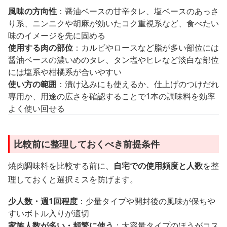
風味の方向性
：醤油ベースの甘辛タレ、塩ベースのあっさ
り系、ニンニクや胡麻が効いたコク重視系など、食べたい
味のイメージを先に固める
使用する肉の部位
：カルビやロースなど脂が多い部位には
醤油ベースの濃いめのタレ、タン塩やヒレなど淡白な部位
には塩系や柑橘系が合いやすい
使い方の範囲
：漬け込みにも使えるか、仕上げのつけだれ
専用か、用途の広さを確認することで1本の調味料を効率
よく使い回せる
比較前に整理しておくべき前提条件
焼肉調味料を比較する前に、
自宅での使用頻度と人数
を整
理しておくと選択ミスを防げます。
少人数・週1回程度
：少量タイプや開封後の風味が保ちや
すいボトル入りが適切
家族人数が多い・頻繁に使う
：大容量タイプのほうがコス