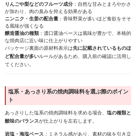
りんごや梨などのフルーツ成分
：自然な甘みとまろやかさ
が加わり、肉の臭みを抑える効果がある
ニンニク・生姜の配合量
：香味野菜が多いほど食欲をそそ
る風味が強くなる
醸造醤油の種類
：濃口醤油ベースは風味が豊かで、本格的
な焼肉店に近い味に仕上がりやすい
パッケージ裏面の原材料表示は
先に記載されているものほ
ど配合量が多い
ルールがあるため、購入前の確認に活用し
てください。
塩系・あっさり系の焼肉調味料を選ぶ際のポイン
ト
あっさりした塩系の焼肉調味料を求める場合、
塩の種類と
酸味のバランス
が仕上がりを左右します。
岩塩・海塩ベース
：ミネラル感があり、素材の味を引き立