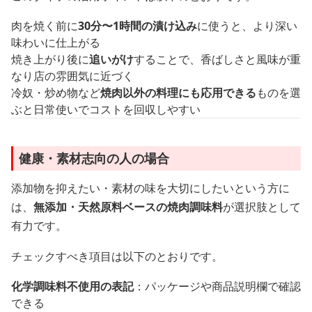
肉を焼く前に
30分〜1時間の漬け込み
に使うと、より深い
味わいに仕上がる
焼き上がり後に
追いがけ
することで、香ばしさと風味が重
なり店の雰囲気に近づく
冷奴・炒め物など
焼肉以外の料理にも応用できる
ものを選
ぶと日常使いでコストを回収しやすい
健康・素材志向の人の場合
添加物を抑えたい・素材の味を大切にしたいという方に
は、
無添加・天然原料ベースの焼肉調味料
が選択肢として
有力です。
チェックすべき項目は以下のとおりです。
化学調味料不使用の表記
：パッケージや商品説明欄で確認
できる