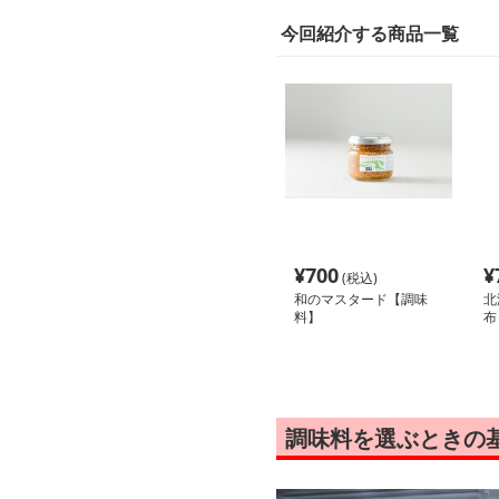
今回紹介する商品一覧
¥
700
¥
(税込)
和のマスタード【調味
北
料】
布
調味料を選ぶときの