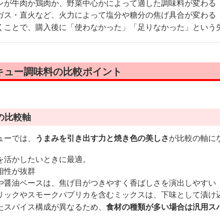
ンが牛肉か鶏肉か、野菜中心かによって適した調味料が変わる
ガス・直火など、火力によって塩分や糖分の焦げ具合が変わる
くことで、購入後に「使わなかった」「足りなかった」という
キュー調味料の比較ポイント
の比較軸
ューでは、
うまみを引き出す力と焼き色の美しさ
が比較の軸に
を活かしたいときに最適。
相性が抜群
や醤油ベースは、焦げ目がつきやすく香ばしさを演出しやすい
リックやスモークパプリカを含むミックスは、下味として漬け
たスパイス構成が異なるため、
食材の種類が多い場合は汎用ス