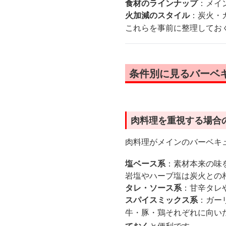
食材のラインナップ
：メイ
火加減のスタイル
：炭火・
これらを事前に整理してお
条件別に見るバーベ
肉料理を重視する場合
肉料理がメインのバーベキ
塩ベース系
：素材本来の味
岩塩やハーブ塩は炭火との
タレ・ソース系
：甘辛タレ
スパイスミックス系
：ガー
牛・豚・鶏それぞれに向い