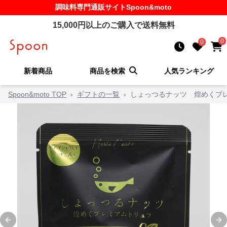
調味料
専門通販サイト
Spoon&moto
15,000
円以上のご購入で送料無料
0
0
新着商品
商品を検索
人気ランキング
Spoon&moto TOP
›
ギフトの一覧
›
しょっつるナッツ 煌めくプレ
Previous slide
Ne